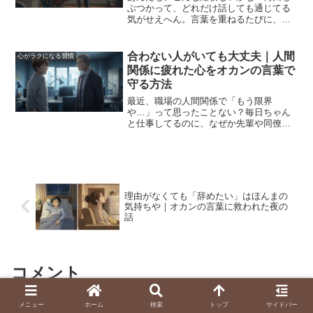
ぶつかって、どれだけ話しても通じてる
気がせえへん。言葉を重ねるたびに、距
離が広がっていく感じがして、気づけば
心の中で線を引いてしまう。「もうこの
人とは、距離を置いたほうがええんちゃ
合わない人がいても大丈夫｜人間
心がラクになる習慣
うか」って。無理して関わ...
関係に疲れた心をオカンの言葉で
守る方法
最近、職場の人間関係で「もう限界
や…」って思ったことない？毎日ちゃん
と仕事してるのに、なぜか先輩や同僚と
うまく噛み合わへん。気ぃ遣ってるつも
りやのに空気が重くて、帰り道にふと
「オレ、なんか変なこと言うたかな…」
「もっと気ぃ遣わなあかんかった...
理由がなくても「辞めたい」はほんまの
気持ちや｜オカンの言葉に救われた夜の
話
コメント
メニュー
ホーム
検索
トップ
サイドバー