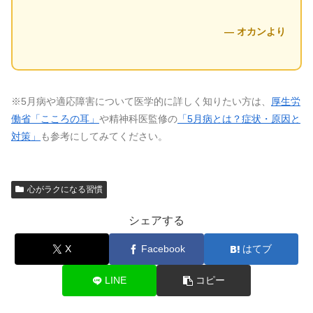
― オカンより
※5月病や適応障害について医学的に詳しく知りたい方は、
厚生労
働省「こころの耳」
や精神科医監修の
「5月病とは？症状・原因と
対策」
も参考にしてみてください。
心がラクになる習慣
シェアする
X
Facebook
はてブ
LINE
コピー