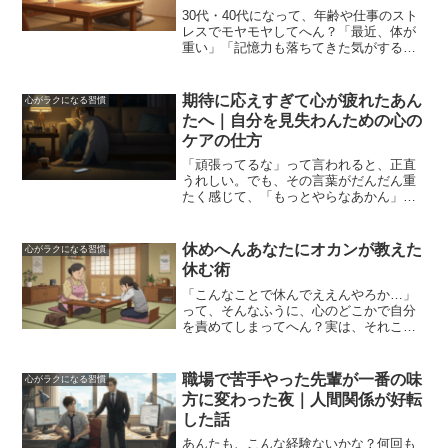
30代・40代になって、年齢や仕事のスト
レスでモヤモヤしてへん？「最近、体が
重い」「記憶力も落ちてきた気がする」
「新しいことに挑戦する気力も減ってき
た」――そんな風に感じる瞬間、あんた
にもあるやろ？責任はどんどん増える
期待に応えすぎて心が疲れたあん
心がラクになる習慣
し、上司にも部下にも気...
たへ｜自分を見失わんための心の
ケアの仕方
「頑張ってるな」って言われると、正直
うれしい。でも、その言葉がだんだん重
たく感じて、「もっとやらなあかん」
「もっと応えなあかん」って、自分で自
分を追い込んでしまってること、ない？
ふと立ち止まって、「自分がほんまにや
休めへんあなたにオカンが教えた
心がラクになる習慣
りたかったことって、何やっ...
休む術
「こんなことで休んでええんやろか…」
って、そんなふうに、心のどこかで自分
を責めてしまってへん？実は、それこそ
が「もうしんどい」ってサインやねん。
「仕事、ほんまは行きたない。でもサボ
りやって思われるんちゃうか…」とか、
職場で苦手やった先輩が一番の味
心がラクになる習慣
「みんなもっと頑張ってる...
方に変わった夜｜人間関係が好転
した話
あんたも、こんな経験ないかな？何回も