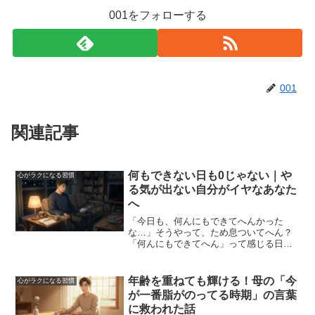
001をフォローする
001
関連記事
何もできない日も0じゃない｜や
心がラクになる習慣
る気が出ない自分がイヤなあなた
へ
「今日も、何んにもできてへんかった
な…」そうやって、ため息ついてへん？
「何んにもできてへん」って感じる日ほ
ど、ほんまは止まってるんやない。た
だ。自分で“０”にしてしまってるだけやね
ん。仕事終わり、家に帰ってきて、やろ
年齢を重ねても輝ける！母の「今
心がラクになる習慣
うと思ってたことあったは...
が一番脂がのってる時期」の言葉
に救われた話