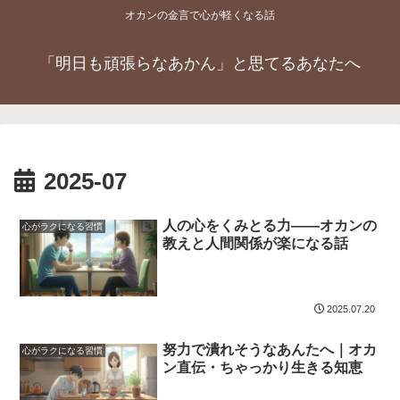
オカンの金言で心が軽くなる話
「明日も頑張らなあかん」と思てるあなたへ
2025-07
人の心をくみとる力――オカンの
心がラクになる習慣
教えと人間関係が楽になる話
2025.07.20
努力で潰れそうなあんたへ｜オカ
心がラクになる習慣
ン直伝・ちゃっかり生きる知恵